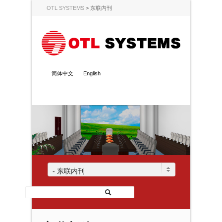
OTL SYSTEMS
>
东联内刊
简体中文
English
- 东联内刊