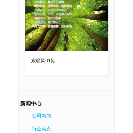
东联风01期
新闻中心
公司新闻
行业动态