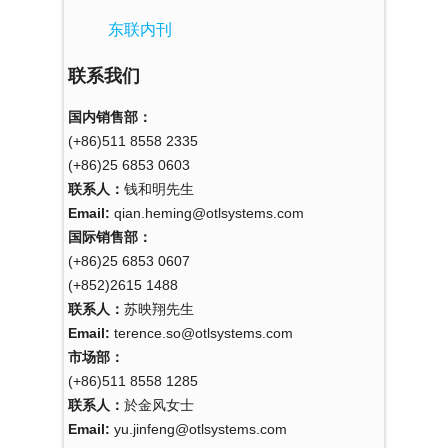
东联内刊
联系我们
国内销售部：
(+86)511 8558 2335
(+86)25 6853 0603
联系人：
钱和明先生
Email:
qian.heming@otlsystems.com
国际销售部：
(+86)25 6853 0607
(+852)2615 1488
联系人：
苏映翔先生
Email:
terence.so@otlsystems.com
市场部：
(+86)511 8558 1285
联系人：
於金风女士
Email:
yu.jinfeng@otlsystems.com