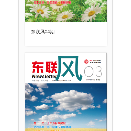
东联风04期