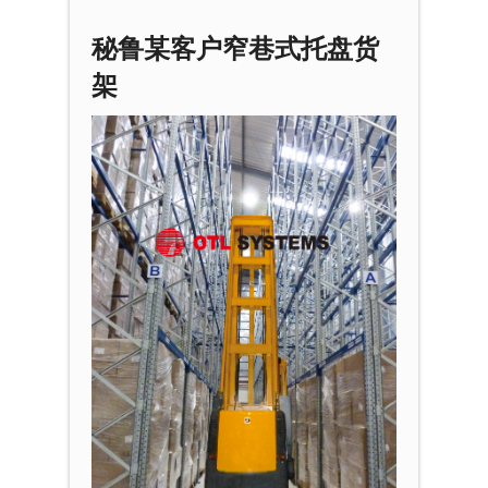
秘鲁某客户窄巷式托盘货
架