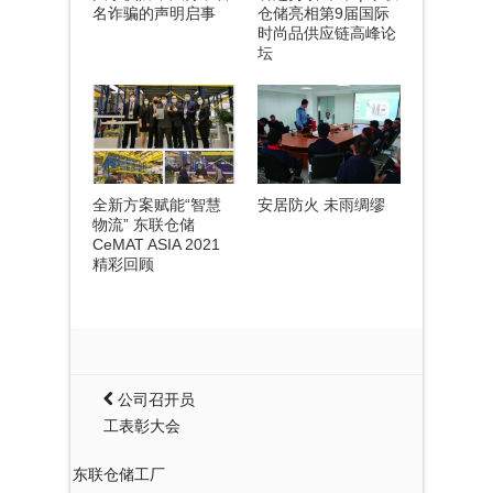
名诈骗的声明启事
仓储亮相第9届国际
时尚品供应链高峰论
坛
全新方案赋能“智慧
安居防火 未雨绸缪
物流” 东联仓储
CeMAT ASIA 2021
精彩回顾
公司召开员
工表彰大会
东联仓储工厂