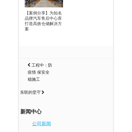
【案例分享】为知名
品牌汽车售后中心库
打造高效仓储解决方
案
工程中：防
疫情 保安全
稳施工
东联的坚守
新闻中心
公司新闻