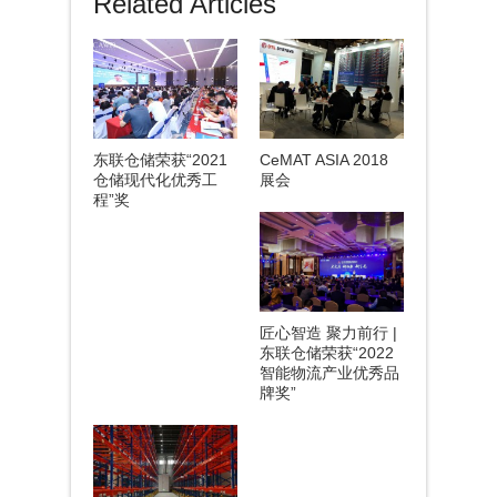
Related Articles
东联仓储荣获“2021
CeMAT ASIA 2018
仓储现代化优秀工
展会
程”奖
匠心智造 聚力前行 |
东联仓储荣获“2022
智能物流产业优秀品
牌奖”