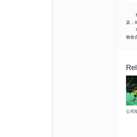
经过
染，
项目
验收
Rel
公司