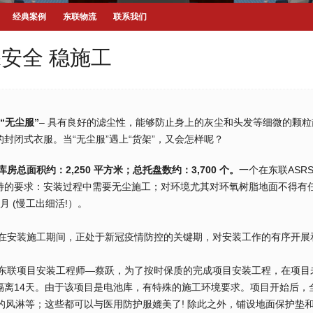
经典案例
东联物流
联系我们
安全 稳施工
无尘服”
– 具有良好的滤尘性，能够防止身上的灰尘和头发等细微的颗
的封闭式衣服。当“无尘服”遇上“货架”，又会怎样呢？
总面积约：2,250 平方米
；
总托盘数约：
3,700
个
。
一个在东联AS
特的要求：安装过程中需要无尘施工；对环境尤其对环氧树脂地面不得有
月 (慢工出细活!）。
装施工期间，正处于新冠疫情防控的关键期，对安装工作的有序开展和
。
项目安装工程师—蔡跃，为了按时保质的完成项目安装工程，在项目未
隔离14天。由于该项目是电池库，有特殊的施工环境要求。项目开始后，
秒的风淋等；这些都可以与医用防护服媲美了! 除此之外，铺设地面保护垫