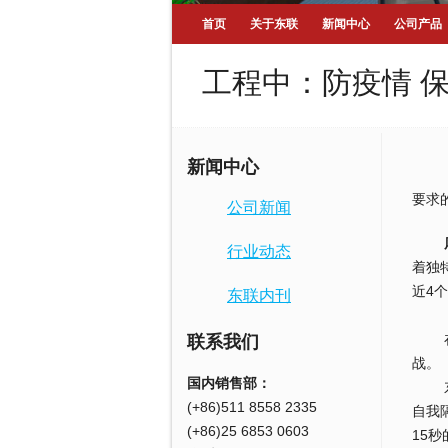
首页
关于东联
新闻中心
公司产品
工程中：防疫情 保
新闻中心
​“
要求
公司新闻
库房
行业动态
着独
近4个
东联内刊
在安
联系我们
战
国内销售部：
东联
(+86)511 8558 2335
自我
(+86)25 6853 0603
15